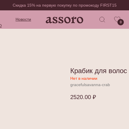
Скидка 15% на первую покупку по промокоду FIRST15
Новости
0
O
Крабик для волос
Нет в наличии
gracefulsavanna-crab
2520.00
₽
Добавить в корзину