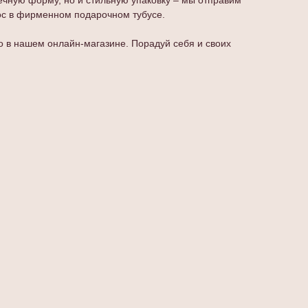
ечную форму, но и стильную упаковку – мы отправим
ос в фирменном подарочном тубусе.
о в нашем онлайн-магазине. Порадуй себя и своих