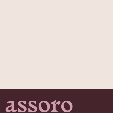
КАТАЛОГ
Все товары
Крабики для волос
Шелковые наволочки
Шелковые маски для сна
ПОКУПАТЕЛЯМ
О бренде
Доставка и оплата
Обмен и возврат
ASSORO-забота
Сотрудничество
Контакты
Часто задаваемые вопросы
ГДЕ КУПИТЬ?