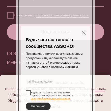
Будь частью теплого
сообщества ASSORO!
Подпишись и получи доступ к закрытым
предложениям, черпай вдохновение
из наших статей о мире моды, а также
первой узнавай о новинках и акциях!
Продолжая использовать сайт,
вы соглашаетесь
с обработкой персональных данных
,
Я даю согласие на на обработку
собираемых посредством метрической программы
персональных данных и согласен с
политикой конфиденциальности
Яндекс. Метрика, в целях аналитики посещаемости
сайта.
Подписаться
Не сейчас