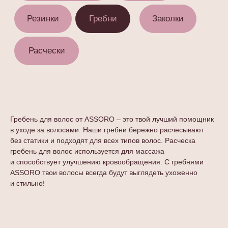
{ ищи нас в соцсетях @assoro.ru }
Гребень для волос от ASSORO – это твой лучший помощник
в уходе за волосами. Наши гребни бережно расчесывают
без статики и подходят для всех типов волос. Расческа
ASSORO – это пространство для тех,
кто любит заботиться о себе.
гребень для волос используется для массажа
Мы делимся своим опытом
и способствует улучшению кровообращения. С гребнями
и вдохновляем друг друга делать
ASSORO твои волосы всегда будут выглядеть ухоженно
маленькие шаги
и стильно!
к большему комфорту
и уверенности.