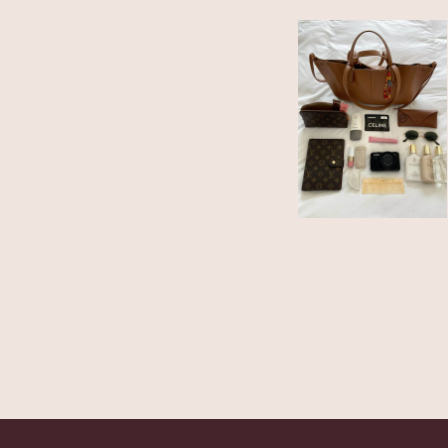
Изысканные аксессуары
для волос и шелковые
изделия для сна
КАТАЛОГ
Все товары
Крабики для волос
Шелковые наволочки
Шелковые маски для сна
ПОКУПАТЕЛЯМ
О бренде
Доставка и оплата
Обмен и возврат