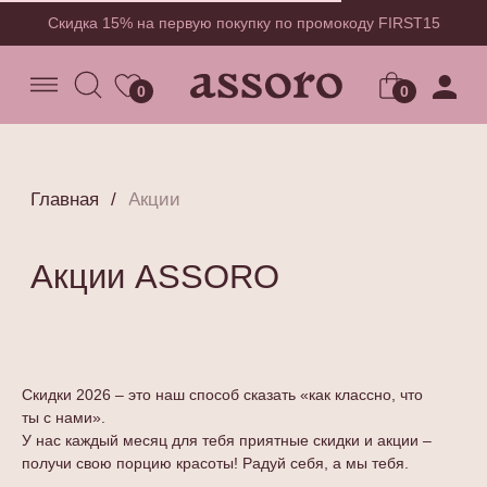
Скидка 15% на первую покупку по промокоду FIRST15
0
0
0
Главная
/
Акции
Акции ASSORO
Скидки 2026
–
это наш способ сказать «как классно, что
ты с нами».
{ ищи нас в соцсетях @assoro.ru }
У нас каждый месяц для тебя приятные скидки и акции
–
получи свою порцию красоты! Радуй себя, а мы тебя.