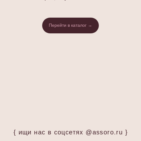
Перейти в каталог →
{ ищи нас в соцсетях @assoro.ru }
ASSORO – это пространство для тех,
кто любит заботиться о себе.
Мы делимся своим опытом
и вдохновляем друг друга делать
маленькие шаги
к большему комфорту
и уверенности.