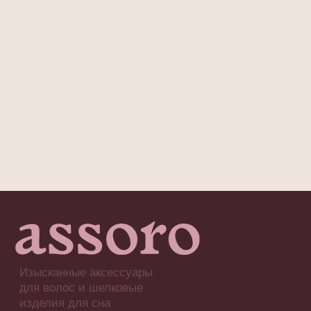
Крабики для волос
Шелковые наволочки
Шелковые маски для сна
ПОКУПАТЕЛЯМ
О бренде
Доставка и оплата
Обмен и возврат
ASSORO-забота
Сотрудничество
Контакты
Часто задаваемые вопросы
ГДЕ КУПИТЬ?