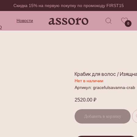
Скидка 15% на первую покупку по промокоду FIRST15
Новости
0
O
Крабик для волос / Изящн
Нет в наличии
Артикул:
gracefulsavanna-crab
2520.00
₽
Добавить в корзину