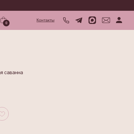
Контакты
0
ая саванна