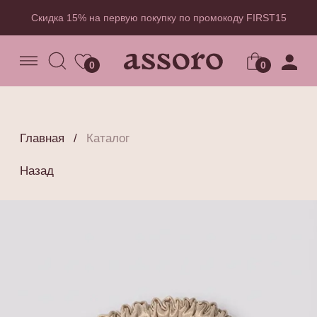
Скидка 15% на первую покупку по промокоду FIRST15
0
0
Главная
/
Каталог
Назад