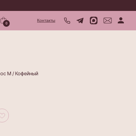
Контакты
0
ос M / Кофейный