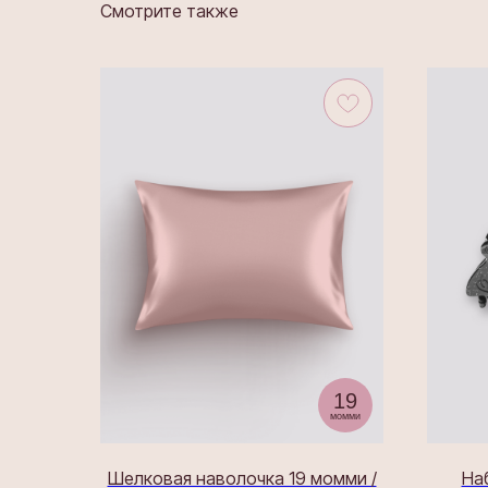
Смотрите также
19
момми
Шелковая наволочка 19 момми /
На