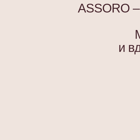
ASSORO – э
и в