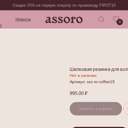
Скидка 15% на первую покупку по промокоду FIRST15
Новости
0
O
Шелковая резинка для вол
Нет в наличии
Артикул:
rez-m-coffee19
995.00
₽
Добавить в корзину