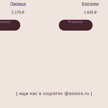
Лакрица
Бургунди
2 170
₽
1 645
₽
корзину
В корзину
{ ищи нас в соцсетях @assoro.ru }