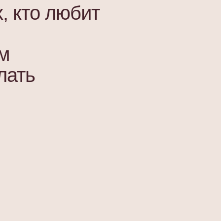
, кто любит
м
лать