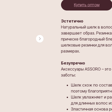
Купить оптом
Эстетично
Натуральный шелк в волос
завершает образ. Резинка
прическе благородный бле
шелковые резинки для вол
размерах.
Безупречно
Аксессуары ASSORO – это 
заботы:
Шелк схож по состав
поэтому благоприятно
Шелк увлажняет и ра
для длинных волос и
Эластичная основа р