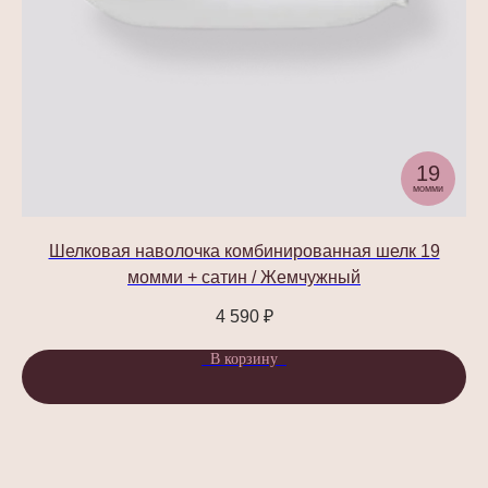
19
Стать партнером
момми
Шелковая наволочка комбинированная шелк 19
СОЦ.СЕТИ
момми + сатин / Жемчужный
4 590
₽
В корзину
ПОДПИСАТЬСЯ НА РАССЫЛКУ
Будь в курсе эксклюзивных акций,
новинок и последних модных тенденций.