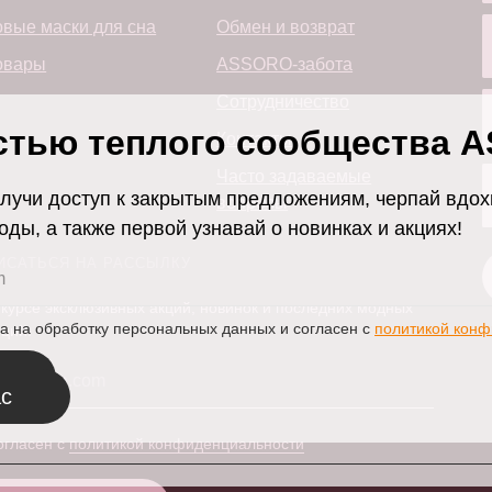
вые маски для сна
Обмен и возврат
овары
ASSORO-забота
Сотрудничество
стью теплого сообщества 
Контакты
Часто задаваемые
лучи доступ к закрытым предложениям, черпай вдох
вопросы
оды, а также первой узнавай о новинках и акциях!
ИСАТЬСЯ НА РАССЫЛКУ
 курсе эксклюзивных акций, новинок и последних модных
на на обработку персональных данных и согласен с
политикой конф
ций.
ся
ас
огласен с
политикой конфиденциальности