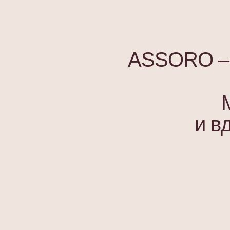
ASSORO – э
и в