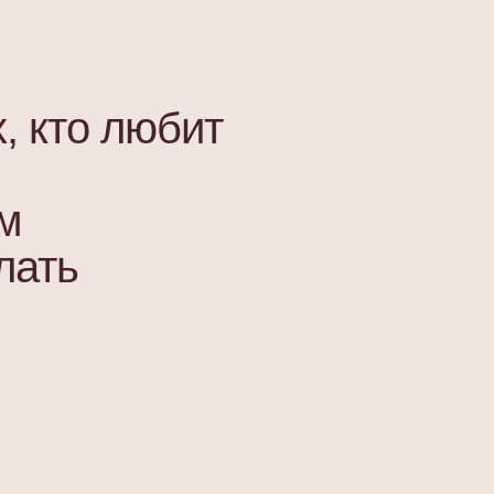
, кто любит
м
лать