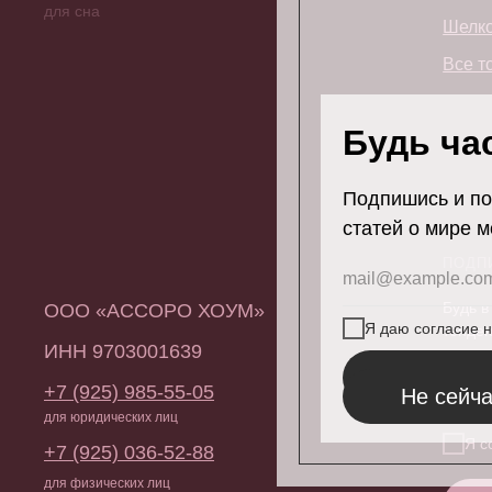
для сна
Шелко
Все т
Будь ча
Подпишись и по
статей о мире м
ПОДП
Будь в
ООО «АССОРО ХОУМ»
Я даю согласие 
тенден
ИНН 9703001639
Подписать
+7 (925) 985-55-05
Не сейч
для юридических лиц
Я с
+7 (925) 036-52-88
для физических лиц