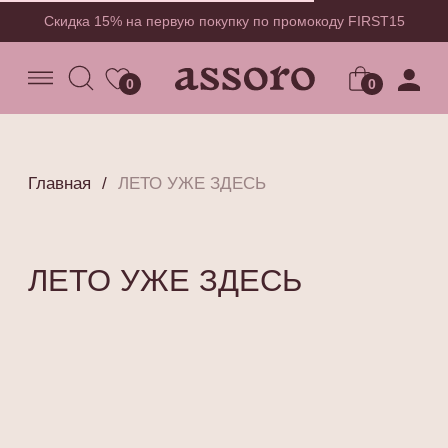
Скидка 15% на первую покупку по промокоду FIRST15
0
0
0
Главная
/
ЛЕТО УЖЕ ЗДЕСЬ
ЛЕТО УЖЕ ЗДЕСЬ
{ ищи нас в соцсетях @assoro.ru }
ASSORO – это пространство для тех,
кто любит заботиться о себе.
Мы делимся своим опытом