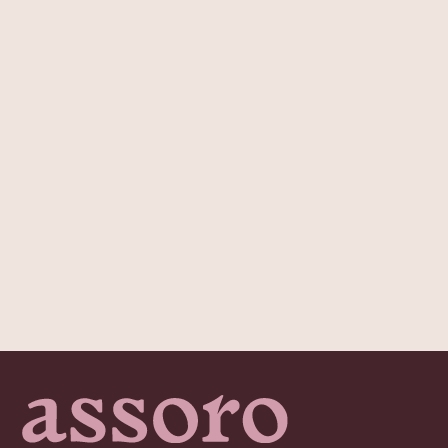
Изысканные аксессуары
для волос и шелковые
изделия для сна
КАТАЛОГ
Все товары
Крабики для волос
Шелковые наволочки
Шелковые маски для сна
ПОКУПАТЕЛЯМ
О бренде
Доставка и оплата
Обмен и возврат
ASSORO-забота
Сотрудничество