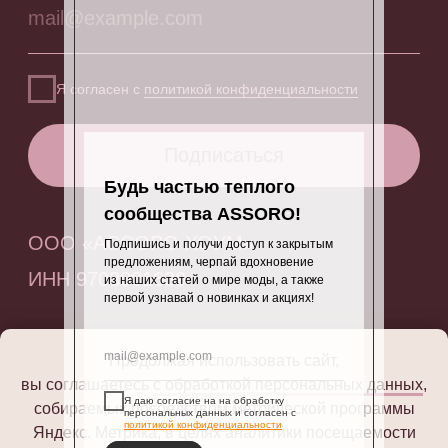
Будь частью теплого
сообщества ASSORO!
Подпишись и получи доступ к закрытым
предложениям, черпай вдохновение
из наших статей о мире моды, а также
первой узнавай о новинках и акциях!
Продолжая использовать сайт,
вы соглашаетесь
с обработкой персональных данных
,
Я даю согласие на на обработку
собираемых посредством метрической программы
персональных данных и согласен с
политикой конфиденциальности
Яндекс. Метрика, в целях аналитики посещаемости