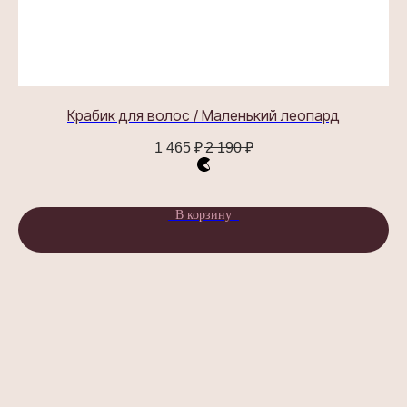
ООО «АССОРО ХОУМ»
ИНН 9703001639
© 2019–2026 Все права защищены
Крабик для волос / Маленький леопард
assorohome®
1 465
₽
2 190
₽
Публичная оферта
Политика конфиденциальности
Согласие на получение рекламных и
информационных материалов
В корзину