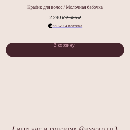
Будь в курсе эксклюзивных акций,
Крабик для волос / Молочная бабочка
новинок и последних модных тенденций.
2 240
₽
2 635
₽
560 ₽ × 4 платежа
Я согласен с
политикой конфиденциальности
В корзину
Подписаться
ООО «АССОРО ХОУМ»
ИНН 9703001639
© 2019–2026 Все права защищены
assorohome®
Публичная оферта
Политика конфиденциальности
Согласие на получение рекламных и
информационных материалов