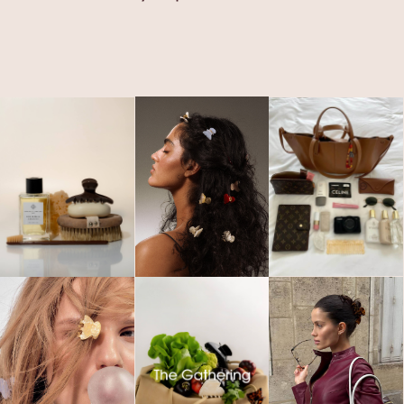
Будь в курсе эксклюзивных акций,
новинок и последних модных
тенденций.
Я согласен с
политикой конфиденциальности
Подписаться
ООО «АССОРО ХОУМ»
ИНН 9703001639
© 2019–2026 Все права защищены
assorohome®
Публичная оферта
Политика конфиденциальности
Согласие на получение рекламных и