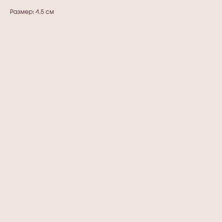
Размер: 4.5 см
Та же форма
Тот же цвет
Та же форма
Клубничный Моти
Тот же цвет
Близнецы