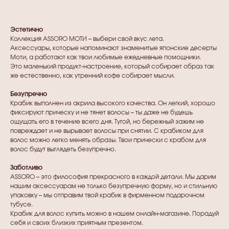
Эстетично
Коллекция ASSORO МОТИ – выбери свой вкус лета.
Аксессуары, которые напоминают знаменитые японские десерты
Моти, а работают как твои любимые ежедневные помощники.
Это маленький продукт-настроение, который собирает образ так
же естественно, как утренний кофе собирает мысли.
Безупречно
Крабик выполнен из акрила высокого качества. Он легкий, хорошо
фиксируют прическу и не тянет волосы – ты даже не будешь
ощущать его в течение всего дня. Тугой, но бережный зажим не
повреждает и не вырывает волосы при снятии. С крабиком для
волос можно легко менять образы. Твои прически с крабом для
волос будут выглядеть безупречно.
Заботливо
ASSORO – это философия прекрасного в каждой детали. Мы дарим
нашим аксессуарам не только безупречную форму, но и стильную
упаковку – мы отправим твой крабик в фирменном подарочном
тубусе.
Крабик для волос купить можно в нашем онлайн-магазине. Порадуй
себя и своих близких приятным презентом.