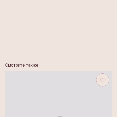
к большему комфорту
и уверенности.
Аксис
Оплатите сегодня 25% стоимости покупки
картой любого банка, остальное — тремя
платежами раз в две недели.
Моти Матча
Оплата
Через
Через
Через
сегодня
2 недели
4 недели
6 недель
25%
25%
25%
25%
Смотрите также
Без комиссий и переплат
Как обычная оплата картой
Понятно