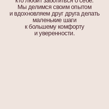
Будь в курсе эксклюзивных акций,
новинок и последних модных тенденций.
Я согласен с
политикой конфиденциальности
Подписаться
ООО «АССОРО ХОУМ»
ИНН 9703001639
© 2019–2026 Все права защищены
assorohome®
Публичная оферта
Политика конфиденциальности
Согласие на получение рекламных и
информационных материалов