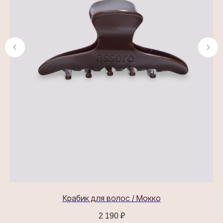
Изысканные аксессуары
для волос и шелковые
изделия для сна
КАТАЛОГ
Все товары
Крабики для волос
Шелковые наволочки
Шелковые маски для сна
ПОКУПАТЕЛЯМ
О бренде
Доставка и оплата
Обмен и возврат
ASSORO-забота
Сотрудничество
о
Крабик для волос / Мокко
Контакты
2 190
₽
Часто задаваемые вопросы