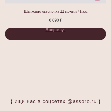
Шелковая наволочка 22 момми / Нюд
6 890
₽
В корзину
Изысканные аксессуары
для волос и шелковые
изделия для сна
КАТАЛОГ
Все товары
Крабики для волос
Шелковые наволочки
Шелковые маски для сна
ПОКУПАТЕЛЯМ
О бренде
Доставка и оплата
Обмен и возврат