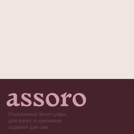
ПОДПИСАТЬСЯ НА РАССЫЛКУ
Будь в курсе эксклюзивных акций,
новинок и последних модных тенденций.
Я согласен с
политикой конфиденциальности
Подписаться
ООО «АССОРО ХОУМ»
ИНН 9703001639
© 2019–2026 Все права защищены
assorohome®