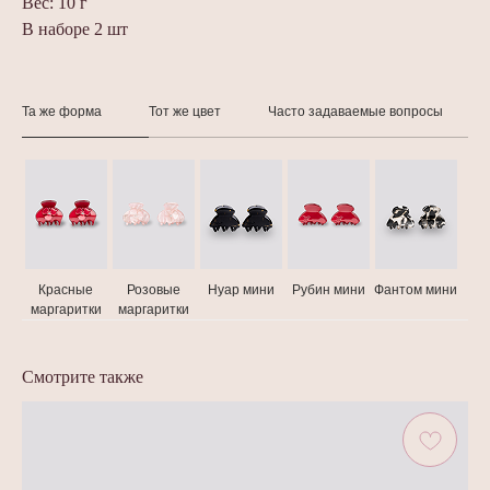
Вес: 10 г
В наборе 2 шт
Та же форма
Тот же цвет
Часто задаваемые вопросы
Красные
Розовые
Нуар мини
Рубин мини
Фантом мини
маргаритки
маргаритки
Смотрите также
{ ищи нас в соцсетях @assoro.ru }