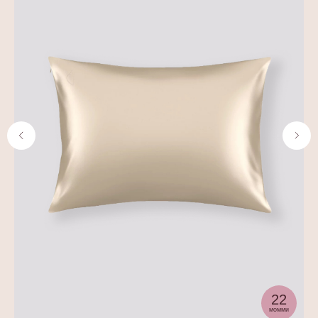
ASSORO – это пространство для тех,
кто любит заботиться о себе.
Мы делимся своим опытом
и вдохновляем друг друга делать
маленькие шаги
к большему комфорту
и уверенности.
22
момми