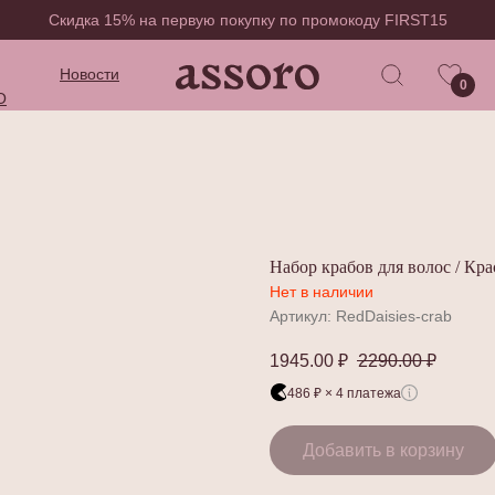
Скидка 15% на первую покупку по промокоду FIRST15
Новости
0
O
Набор крабов для волос / Кр
Нет в наличии
Артикул:
RedDaisies-crab
1945.00
₽
2290.00
₽
486 ₽ × 4 платежа
Добавить в корзину