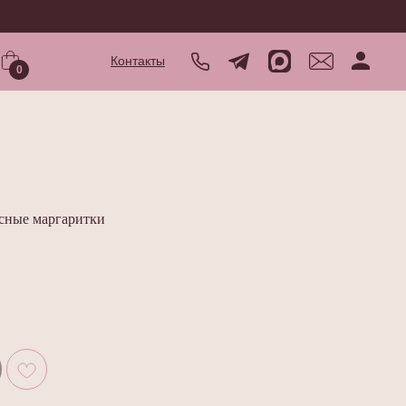
Контакты
0
асные маргаритки