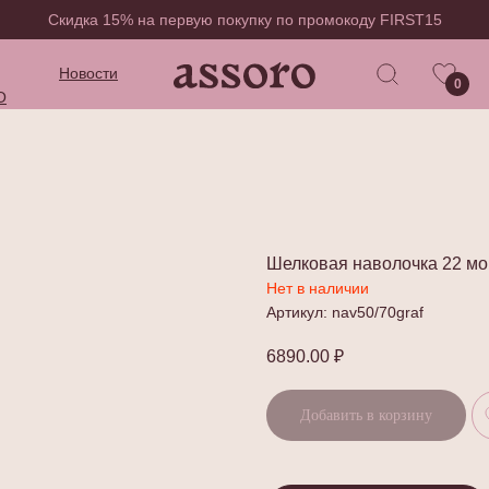
Скидка 15% на первую покупку по промокоду FIRST15
Новости
0
O
Шелковая наволочка 22 мо
Нет в наличии
Артикул:
nav50/70graf
6890.00
₽
Добавить в корзину