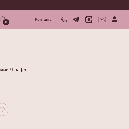
Контакты
0
мми / Графит