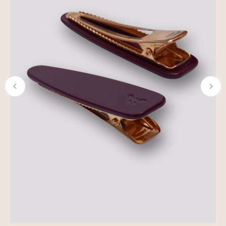
КАТАЛОГ
Все товары
Крабики для волос
Шелковые наволочки
Шелковые маски для сна
ПОКУПАТЕЛЯМ
О бренде
Доставка и оплата
Обмен и возврат
ASSORO-забота
Сотрудничество
Контакты
Часто задаваемые вопросы
ГДЕ КУПИТЬ?