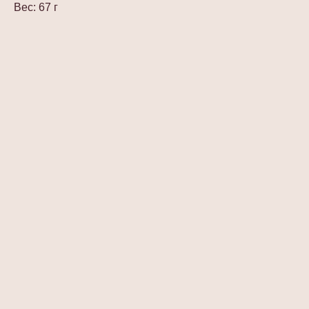
Вес: 67 г
Цвета
Характеристики
О шелке
Об уходе
Часто задаваемые вопросы
Цвета
Дымчато-серый
Кремовый