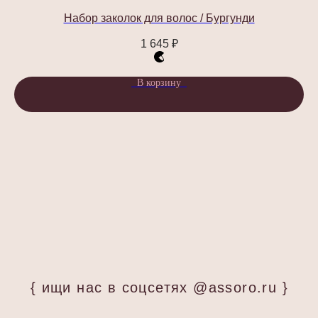
Набор заколок для волос / Бургунди
1 645
₽
В корзину
Стать партнером
СОЦ.СЕТИ
ПОДПИСАТЬСЯ НА РАССЫЛКУ
Будь в курсе эксклюзивных акций,
новинок и последних модных тенденций.