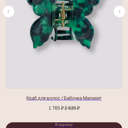
для волос и шелковые
изделия для сна
КАТАЛОГ
Все товары
Крабики для волос
Шелковые наволочки
Шелковые маски для сна
ПОКУПАТЕЛЯМ
О бренде
Доставка и оплата
Обмен и возврат
ASSORO-забота
Сотрудничество
Краб для волос / Бабочка Малахит
Контакты
1 765
₽
2 635
₽
Часто задаваемые вопросы
ГДЕ КУПИТЬ?
В корзину