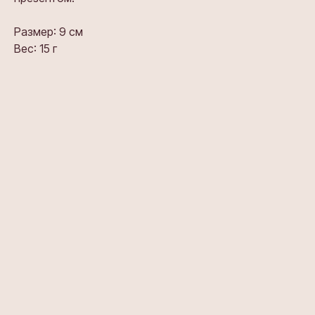
Размер: 9 см
Вес: 15 г
Та же форма
Тот же цвет
Та же форма
Мокко
Оникс