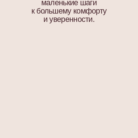
Я согласен с
политикой конфиденциальности
Подписаться
ООО «АССОРО ХОУМ»
ИНН 9703001639
© 2019–2026 Все права защищены
assorohome®
Публичная оферта
Политика конфиденциальности
Согласие на получение рекламных и
информационных материалов