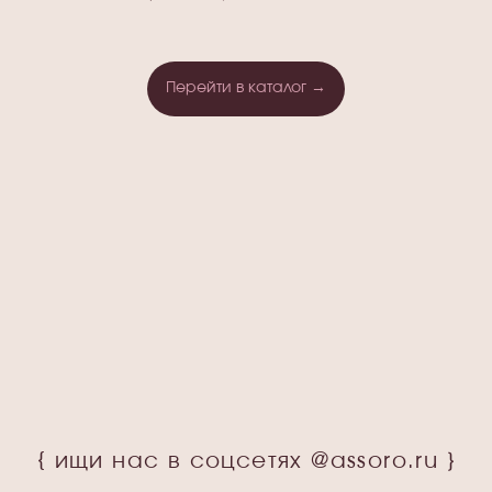
Перейти в каталог →
{ ищи нас в соцсетях @assoro.ru }
ASSORO – это пространство для
тех, кто любит заботиться о себе.
Мы делимся своим опытом
и вдохновляем друг друга делать
маленькие шаги
к большему комфорту
и уверенности.