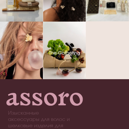
Крабики для волос
Шелковые наволочки
Шелковые маски для сна
ПОКУПАТЕЛЯМ
О бренде
Доставка и оплата
Обмен и возврат
ASSORO-забота
Сотрудничество
Контакты
Часто задаваемые вопросы
ГДЕ КУПИТЬ?