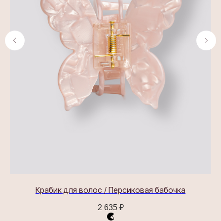
ПОДПИСАТЬСЯ НА РАССЫЛКУ
Будь в курсе эксклюзивных акций,
новинок и последних модных тенденций.
Я согласен с
политикой конфиденциальности
Подписаться
ООО «АССОРО ХОУМ»
Крабик для волос / Персиковая бабочка
ИНН 9703001639
2 635
₽
© 2019–2026 Все права защищены