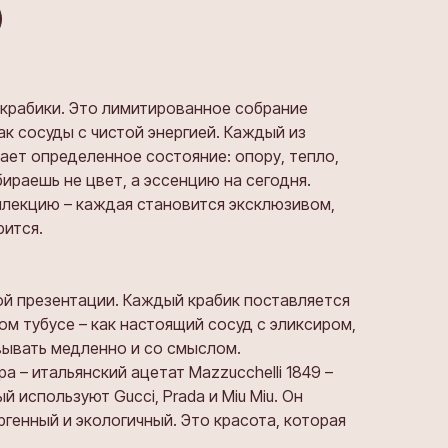
 крабики. Это лимитированное собрание
ак сосуды с чистой энергией. Каждый из
ет определенное состояние: опору, тепло,
бираешь не цвет, а эссенцию на сегодня.
ллекцию – каждая становится эксклюзивом,
рится.
ой презентации. Каждый крабик поставляется
м тубусе – как настоящий сосуд с эликсиром,
вывать медленно и со смыслом.
 – итальянский ацетат Mazzucchelli 1849 –
 используют Gucci, Prada и Miu Miu. Он
ргенный и экологичный. Это красота, которая
.