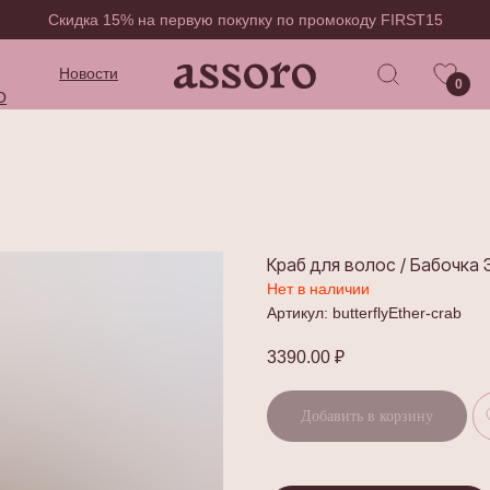
Скидка 15% на первую покупку по промокоду FIRST15
Новости
0
O
Краб для волос / Бабочка
Нет в наличии
Артикул:
butterflyEther-crab
3390.00
₽
Добавить в корзину