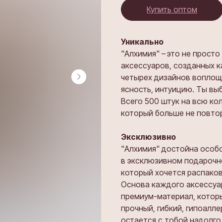
Купить оптом
Уникально
"Алхимия" –
это не просто
аксессуаров, созданных к
четырех дизайнов воплоща
ясность, интуицию. Ты вы
Всего 500 штук на всю ко
который больше не повто
Эксклюзивно
"Алхимия" достойна особ
в эксклюзивном подарочно
который хочется распако
Основа каждого аксессуара
премиум-материал, который
прочный, гибкий, гипоалле
остается с тобой надолго